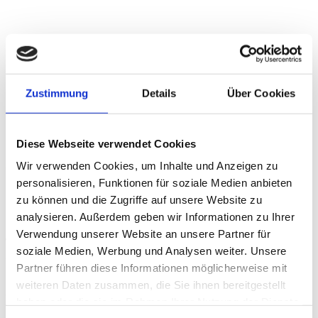
Hinweise zur Verarbeitung von
personenbezogenen Daten nach der
DSGVO
Zustimmung
Details
Über Cookies
Diese Webseite verwendet Cookies
Die nachfolgenden Hinweise geben Ihnen einen Überblick
Wir verwenden Cookies, um Inhalte und Anzeigen zu
darüber, was mit Ihren personenbezogenen Daten erfolgt.
Personenbezogene Daten sind alle Daten, mit denen Sie
personalisieren, Funktionen für soziale Medien anbieten
persönlich identifiziert werden können. Ausführliche
zu können und die Zugriffe auf unsere Website zu
Informationen entnehmen Sie bitte der folgenden genaueren
analysieren. Außerdem geben wir Informationen zu Ihrer
Erläuterung.
Verwendung unserer Website an unsere Partner für
Wir nehmen den Schutz Ihrer persönlichen Daten
soziale Medien, Werbung und Analysen weiter. Unsere
selbstverständlich schon aufgrund unserer beruflichen
Partner führen diese Informationen möglicherweise mit
Schweigepflicht sehr ernst. Wir behandeln Ihre
personenbezogenen Daten vertraulich und entsprechend der
weiteren Daten zusammen, die Sie ihnen bereitgestellt
gesetzlichen Datenschutzvorschriften sowie dieser
haben oder die sie im Rahmen Ihrer Nutzung der Dienste
Datenschutzerklärung. Die nachfolgende